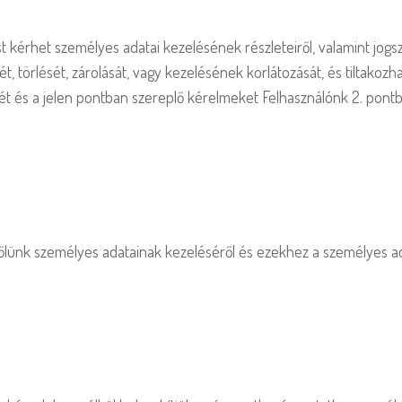
t kérhet személyes adatai kezelésének részleteiről, valamint jo
, törlését, zárolását, vagy kezelésének korlátozását, és tiltakozh
sét és a jelen pontban szereplő kérelmeket Felhasználónk 2. pont
tőlünk személyes adatainak kezeléséről és ezekhez a személyes ad