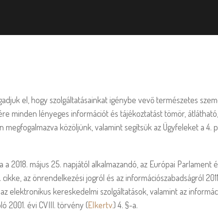
ogadjuk el, hogy szolgáltatásainkat igénybe vevő természetes szem
ére minden lényeges információt és tájékoztatást tömör, átláthat
 megfogalmazva közöljünk, valamint segítsük az Ügyfeleket a 4. p
ja a 2018. május 25. napjától alkalmazandó, az Európai Parlament
2. cikke, az önrendelkezési jogról és az információszabadságról 2011.
tve az elektronikus kereskedelmi szolgáltatások, valamint az infor
ó 2001. évi CVIII. törvény (
Elkertv.
) 4. §-a.