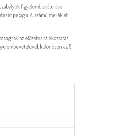
gszabályok figyelembevételével
etését pedig a 2. számú melléklet
tóságnak az előzetes tájékoztatás
igyelembevételével, különösen az 5.