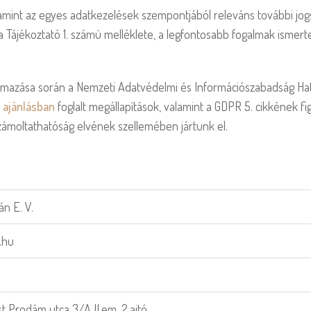
alamint az egyes adatkezelések szempontjából releváns további jo
 a Tájékoztató 1. számú melléklete, a legfontosabb fogalmak ismert
kalmazása során a Nemzeti Adatvédelmi és Információszabadság Ha
ó
ajánlásban
foglalt megállapítások, valamint a GDPR 5. cikkének f
zámoltathatóság elvének szellemében jártunk el.
án E. V.
.hu
t Prodám utca 3/A II.em. 2.ajtó