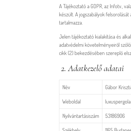
A Tájékoztató a GDPR, az Infotv., v
készült. A jogszabályok felsorolását
tartalmazza.
Jelen tájékoztató kialakítása és al
adatvédelmi követelményeiről szól
cikk (2) bekezdésében szereplő els
2. Adatkezelő adatai
Név
Gábor Kriszti
Weboldal
luxuspergola
Nyilvántartásiszám
53186906
Székhely
1165 Budapes