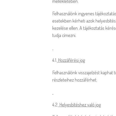
mellékletében.
Felhasználónk ingyenes tájékoztatás
esetekben kérheti azok helyesbítését
kezelése ellen. A tájékoztatás kéré
tudja címezni.
4.1.
Hozzáférési jog
Felhasználónk visszajelzést kaphat 
részleteihez hozzáférhet.
4.2.
Helyesbítéshez való jog