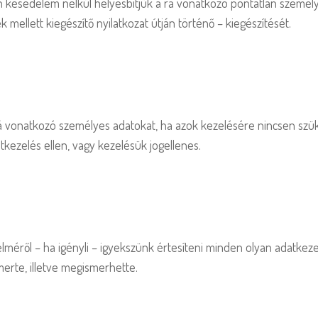
 késedelem nélkül helyesbítjük a rá vonatkozó pontatlan személyes
ellett kiegészítő nyilatkozat útján történő – kiegészítését.
rá vonatkozó személyes adatokat, ha azok kezelésére nincsen szü
atkezelés ellen, vagy kezelésük jogellenes.
elméről – ha igényli – igyekszünk értesíteni minden olyan adatkeze
merte, illetve megismerhette.