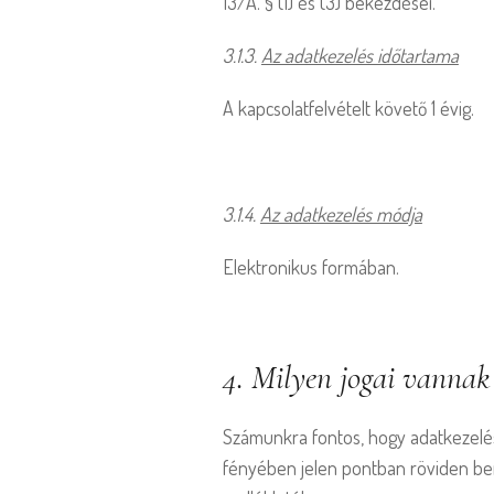
13/A. § (1) és (3) bekezdései.
3.1.3. 
Az adatkezelés időtartama
A kapcsolatfelvételt követő 1 évig.
3.1.4. 
Az adatkezelés módja
Elektronikus formában.
4. Milyen jogai vannak
Számunkra fontos, hogy adatkezelés
fényében jelen pontban röviden bemu