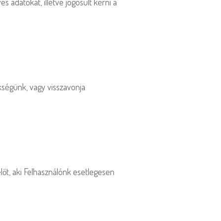
 adatokat, illetve jogosult kérni a
kségünk, vagy visszavonja
lőt, aki Felhasználónk esetlegesen