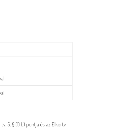
val
val
. 5. § (1) b) pontja és az Elkertv.