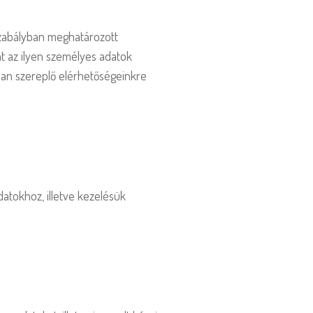
gszabályban meghatározott
at az ilyen személyes adatok
ban szereplő elérhetőségeinkre
atokhoz, illetve kezelésük