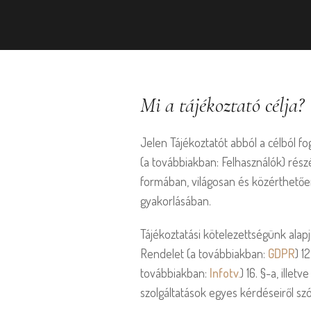
Mi a tájékoztató célja?
Jelen Tájékoztatót abból a célból f
(a továbbiakban: Felhasználók) rész
formában, világosan és közérthetően
gyakorlásában.
Tájékoztatási kötelezettségünk alap
Rendelet (a továbbiakban:
GDPR
) 1
továbbiakban:
Infotv.
) 16. §-a, ille
szolgáltatások egyes kérdéseiről szól