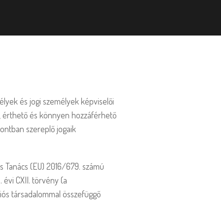
élyek és jogi személyek képviselői
ó, érthető és könnyen hozzáférhető
ontban szereplő jogaik
 és Tanács (EU) 2016/679. számú
 évi CXII. törvény (a
mációs társadalommal összefüggő