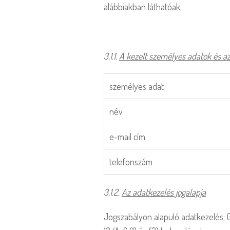
alábbiakban láthatóak.
3.1.1. 
A kezelt személyes adatok és az
személyes adat
név
e-mail cím
telefonszám
3.1.2. 
Az adatkezelés jogalapja
Jogszabályon alapuló adatkezelés; GDP