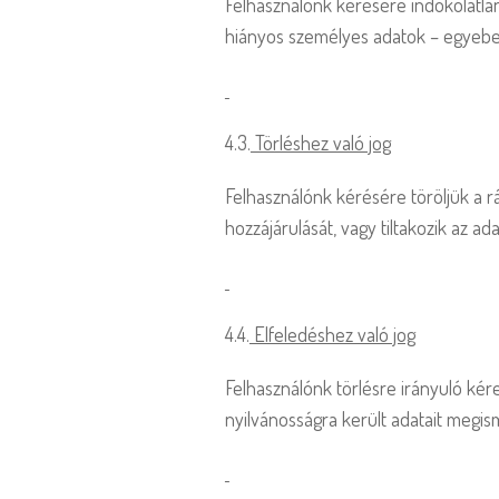
Felhasználónk kérésére indokolatlan
hiányos személyes adatok – egyebek m
4.3.
Törléshez való jog
Felhasználónk kérésére töröljük a 
hozzájárulását, vagy tiltakozik az ad
4.4.
Elfeledéshez való jog
Felhasználónk törlésre irányuló kér
nyilvánosságra került adatait megis