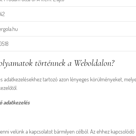
42
ergola.hu
0518
 folyamatok történnek a Weboldalon?
es adatkezelésekhez tartozó azon lényeges körülményeket, melye
ezelőtől.
gő adatkezelés
enni velünk a kapcsolatot bármilyen célból. Az ehhez kapcsolódó 