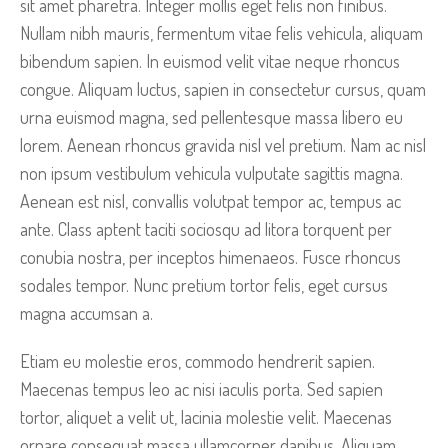
sit amet pharetra. Integer mollis eget felis non finibus.
Nullam nibh mauris, fermentum vitae felis vehicula, aliquam
bibendum sapien. In euismod velit vitae neque rhoncus
congue. Aliquam luctus, sapien in consectetur cursus, quam
urna euismod magna, sed pellentesque massa libero eu
lorem. Aenean rhoncus gravida nisl vel pretium. Nam ac nisl
non ipsum vestibulum vehicula vulputate sagittis magna.
Aenean est nisl, convallis volutpat tempor ac, tempus ac
ante. Class aptent taciti sociosqu ad litora torquent per
conubia nostra, per inceptos himenaeos. Fusce rhoncus
sodales tempor. Nunc pretium tortor felis, eget cursus
magna accumsan a.
Etiam eu molestie eros, commodo hendrerit sapien.
Maecenas tempus leo ac nisi iaculis porta. Sed sapien
tortor, aliquet a velit ut, lacinia molestie velit. Maecenas
ornare consequat massa ullamcorper dapibus. Aliquam