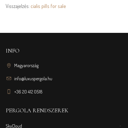
Visszajelzés:
cialis pills for sale
INFO
Magyarország
info@luxuspergola.hu
+36 20 412 0518
PERGOLA RENDSZEREK
SkyCloud