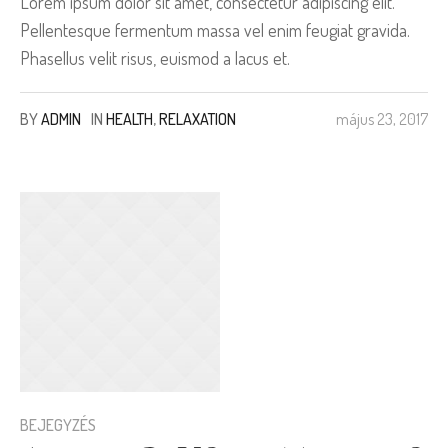
Lorem ipsum dolor sit amet, consectetur adipiscing elit.
Pellentesque fermentum massa vel enim feugiat gravida.
Phasellus velit risus, euismod a lacus et.
BY
ADMIN
IN
HEALTH
,
RELAXATION
május 23, 2017
BEJEGYZÉS