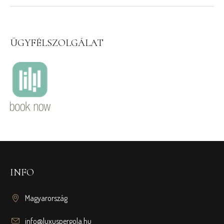
ÜGYFÉLSZOLGÁLAT
INFO
Magyarország
info@luxuspergola.hu