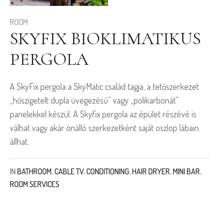
ROOM
SKYFIX BIOKLIMATIKUS
PERGOLA
A SkyFix pergola a SkyMatic család tagja, a tetőszerkezet
„hőszigetelt dupla üvegezésű” vagy „polikarbonát”
panelekkel készül. A Skyfix pergola az épület részévé is
válhat vagy akár önálló szerkezetként saját oszlop lábain
állhat.
IN
BATHROOM
,
CABLE TV
,
CONDITIONING
,
HAIR DRYER
,
MINI BAR
,
ROOM SERVICES